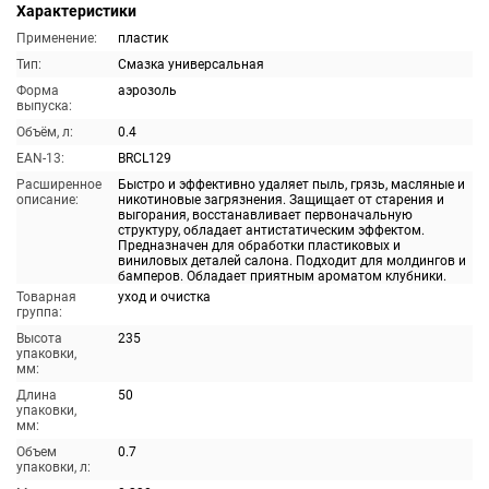
Характеристики
Применение:
пластик
Тип:
Смазка универсальная
Форма
аэрозоль
выпуска:
Объём, л:
0.4
EAN-13:
BRCL129
Расширенное
Быстро и эффективно удаляет пыль, грязь, масляные и
описание:
никотиновые загрязнения. Защищает от старения и
выгорания, восстанавливает первоначальную
структуру, обладает антистатическим эффектом.
Предназначен для обработки пластиковых и
виниловых деталей салона. Подходит для молдингов и
бамперов. Обладает приятным ароматом клубники.
Товарная
уход и очистка
группа:
Высота
235
упаковки,
мм:
Длина
50
упаковки,
мм:
Объем
0.7
упаковки, л: