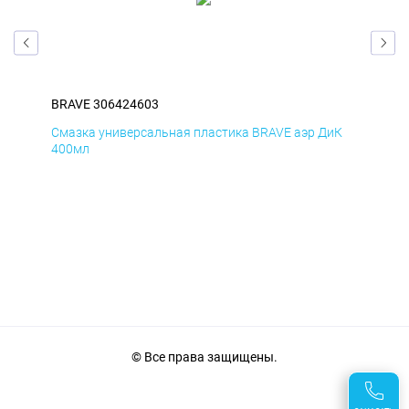
BRAVE 306424603
BRA
мД
Смазка универсальная пластика BRAVE аэр ДиК
Сма
400мл
40
© Все права защищены.